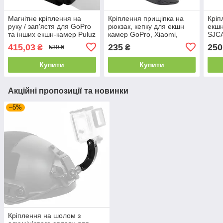
Магнітне кріплення на
Кріплення прищіпка на
Кріп
руку / зап'ястя для GoPro
рюкзак, кепку для екшн
екшн
та інших екшн-камер Puluz
камер GoPro, Xiaomi,
SJCA
PU1054
Sjcam / Кліпса для екшн-
Ches
415,03
235
250
₴
₴
539 ₴
камери Telesin
нагр
Купити
Купити
Акційні пропозиції та новинки
–5%
Кріплення на шолом з