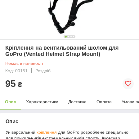
Кріплення на вентильований шолом для
GoPro (Vented Helmet Strap Mount)
Немає в наявності
Код: 00151
Роздріб
95
₴
Опис
Характеристики
Доставка
Оплата
Умови п
Опис
Універсальний
кріплення
для GoPro розроблене спеціально
для прихильників екстремальних видів спорту. Аксесуар