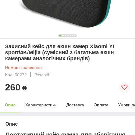
Захисний кейс для екшн камер Xiaomi YI
sport/4K/Mijia (сумісний з багатьма екшн
камерами аналогічних брендів)
Немає в наявності
Код: 00272
Роздріб
260
₴
Опис
Характеристики
Доставка
Оплата
Умови п
Опис
Портативний кейс сумка для зберігання