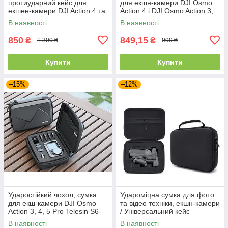
протиударний кейс для
для екшн-камери DJI Osmo
екшен-камери DJI Action 4 та
Action 4 і DJI Osmo Action 3,
аксесуарів STARTRC
чорна
В наявності
В наявності
29,2*24*11,5 см
850
849,15
₴
₴
1 300 ₴
999 ₴
Купити
Купити
–15%
–12%
Ударостійкий чохол, сумка
Удароміцна сумка для фото
для екш-камери DJI Osmo
та відео техніки, екшн-камери
Action 3, 4, 5 Pro Telesin S6-
/ Універсальний кейс
PRC-06-TDJ
органайзер 22,5х17х7 см.
В наявності
В наявності