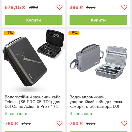
679,15
396
₴
₴
799 ₴
450 ₴
Купити
Купити
–7%
–5%
Вологостійкий захисний кейс
Водонепроникний,
Telesin (S6-PRC-05-TDJ) для
ударостійкий кейс для екшн-
DJI Osmo Action 5 Pro / 4 / 3
камери, стабілізатора DJI
та аксесуарів
Osmo Pocket 3, сірий,
В наявності
В наявності
STARTRC
780
760
₴
₴
840 ₴
800 ₴