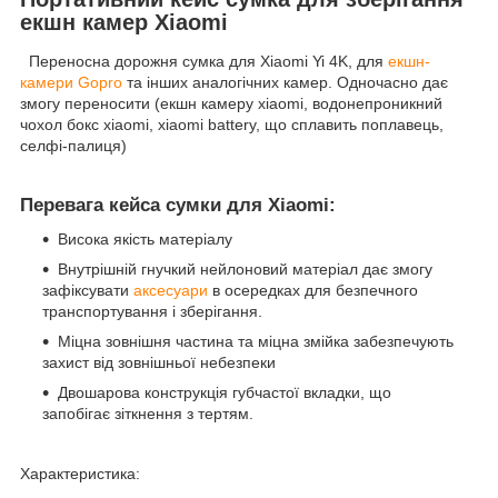
екшн камер Xiaomi
Переносна дорожня сумка для Xiaomi Yi 4K, для
екшн-
камери Gopro
та інших аналогічних камер. Одночасно дає
змогу переносити (екшн камеру xiaomi, водонепроникний
чохол бокс xiaomi, xiaomi battery, що сплавить поплавець,
селфі-палиця)
Перевага кейса сумки для Xiaomi:
Висока якість матеріалу
Внутрішній гнучкий нейлоновий матеріал дає змогу
зафіксувати
аксесуари
в осередках для безпечного
транспортування і зберігання.
Міцна зовнішня частина та міцна змійка забезпечують
захист від зовнішньої небезпеки
Двошарова конструкція губчастої вкладки, що
запобігає зіткнення з тертям.
Характеристика: