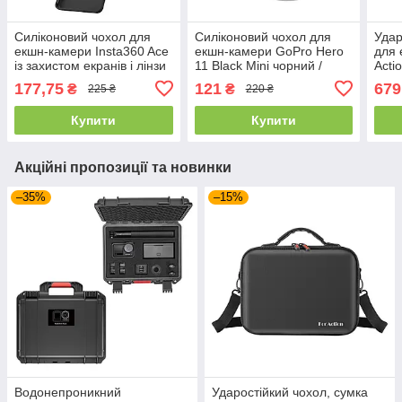
Силіконовий чохол для
Силіконовий чохол для
Удар
екшн-камери Insta360 Ace
екшн-камери GoPro Hero
для 
із захистом екранів і лінзи
11 Black Mini чорний /
Actio
чорний Telesin S6-PTC-02
Захисний футляр для Гоу
S6-
177,75
121
679
₴
₴
225 ₴
220 ₴
Про
Купити
Купити
Акційні пропозиції та новинки
–35%
–15%
Водонепроникний
Ударостійкий чохол, сумка