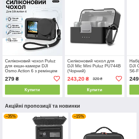
Силіконовий чохол Puluz
Силіконовий чохол для
Набі
для екшн-камери DJI
DJI Mic Mini Puluz PU744B
DJI 
Osmo Action 6 з ремінцем
(Чорний)
S6-F
та кришкою об'єктива
279
243,20
249
₴
₴
320 ₴
(Чорний)
Купити
Купити
Акційні пропозиції та новинки
–35%
–15%