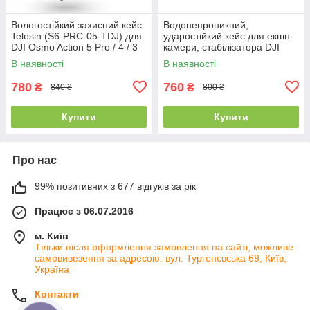
Вологостійкий захисний кейс
Водонепроникний,
Telesin (S6-PRC-05-TDJ) для
ударостійкий кейс для екшн-
DJI Osmo Action 5 Pro / 4 / 3
камери, стабілізатора DJI
та аксесуарів
Osmo Pocket 3, сірий,
В наявності
В наявності
STARTRC
780
760
₴
₴
840 ₴
800 ₴
Купити
Купити
Про нас
99% позитивних з 677 відгуків за рік
Працює з 06.07.2016
м. Київ
Тільки після оформлення замовлення на сайті, можливе
самовивезення за адресою: вул. Тургенєвська 69, Київ,
Україна
Контакти