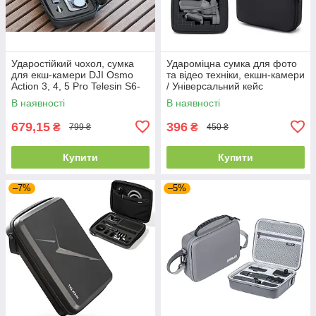
Ударостійкий чохол, сумка
Удароміцна сумка для фото
для екш-камери DJI Osmo
та відео техніки, екшн-камери
Action 3, 4, 5 Pro Telesin S6-
/ Універсальний кейс
PRC-06-TDJ
органайзер 22,5х17х7 см.
В наявності
В наявності
679,15
396
₴
₴
799 ₴
450 ₴
Купити
Купити
–7%
–5%