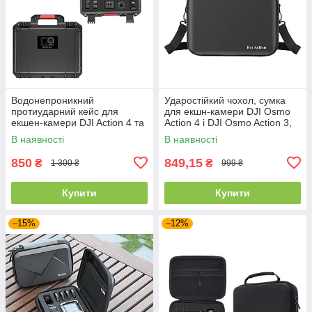
Водонепроникний
Ударостійкий чохол, сумка
протиударний кейс для
для екшн-камери DJI Osmo
екшен-камери DJI Action 4 та
Action 4 і DJI Osmo Action 3,
аксесуарів STARTRC
чорна
В наявності
В наявності
29,2*24*11,5 см
850
849,15
₴
₴
1 300 ₴
999 ₴
Купити
Купити
–15%
–12%