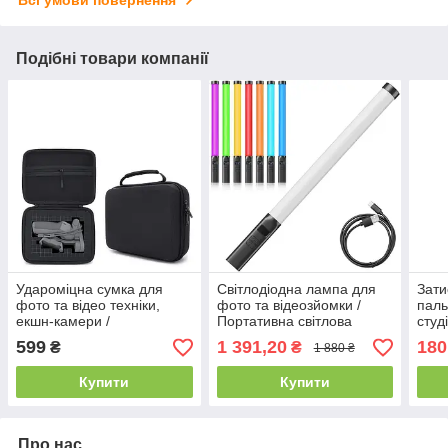
Подібні товари компанії
Удароміцна сумка для
Світлодіодна лампа для
Зати
фото та відео техніки,
фото та відеозйомки /
паль
екшн-камери /
Портативна світлова
студ
Універсальний кейс
паличка Ulanzi VL119
неве
599
1 391,20
180
₴
₴
1 880 ₴
органайзер 33х23х7 см
Visi
Купити
Купити
Про нас