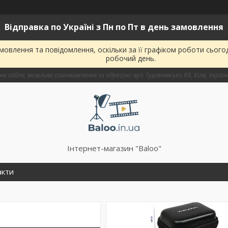
Відправка по Україні з Пн по Пт в день замовлення
овлення та повідомлення, оскільки за її графіком роботи сього
робочий день.
на сайті, можливе самовивезення за адресою: вул. Тургенєвська 69, Київ, Украї
Інтернет-магазин "Baloo"
акти