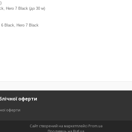
)
k, Hero 7 Black (до 30 м)
6 Black, Hero 7 Black
блічної оферти
чної оферти
Сайт створений на маркетплейсі
Prom.ua
Продавець на Bigl.ua