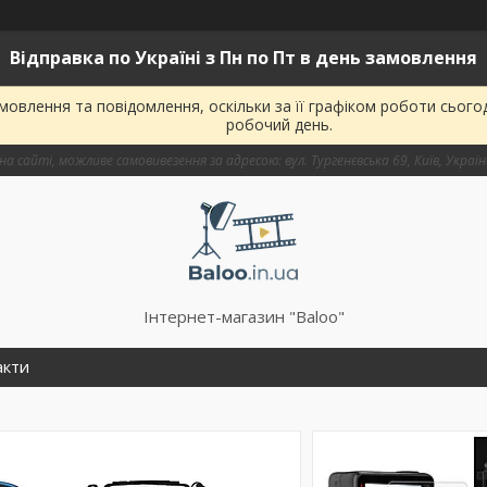
Відправка по Україні з Пн по Пт в день замовлення
овлення та повідомлення, оскільки за її графіком роботи сього
робочий день.
на сайті, можливе самовивезення за адресою: вул. Тургенєвська 69, Київ, Украї
Інтернет-магазин "Baloo"
акти