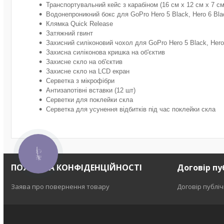
Транспортувальний кейс з карабіном (16 см x 12 см x 7 см
Водонепроникний бокс для GoPro Hero 5 Black, Hero 6 Blac
Клямка Quick Release
Затяжний гвинт
Захисний силіконовий чохол для GoPro Hero 5 Black, Hero 
Захисна силіконова кришка на об'єктив
Захисне скло на об'єктив
Захисне скло на LCD екран
Серветка з мікрофібри
Антизапотівні вставки (12 шт)
Серветки для поклейки скла
Серветка для усунення відбитків під час поклейки скла
КНОПКА
ЗВ'ЯЗКУ
ПОЛІТИКА КОНФІДЕНЦІЙНОСТІ
Договір пу
Заява про повернення товару
Договір публі