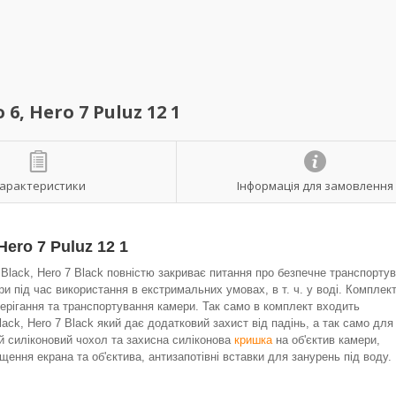
6, Hero 7 Puluz 12 1
арактеристики
Інформація для замовлення
Hero 7 Puluz 12 1
 Black, Hero 7 Black повністю закриває питання про безпечне транспорту
ри під час використання в екстримальних умовах, в т. ч. у воді. Комплек
берігання та транспортування камери. Так само в комплект входить
ack, Hero 7 Black який дає додатковий захист від падінь, а так само для
ий силіконовий чохол та захисна силіконова
кришка
на об'єктив камери,
щення екрана та об'єктива, антизапотівні вставки для занурень під воду.